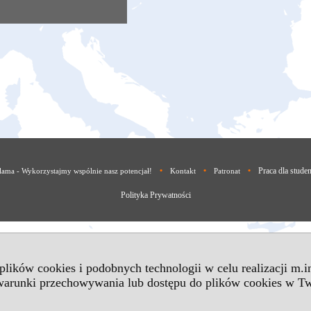
•
•
•
Praca dla stude
lama - Wykorzystajmy wspólnie nasz potencjał!
Kontakt
Patronat
Polityka Prywatności
 plików cookies i podobnych technologii w celu realizacji m.
 warunki przechowywania lub dostępu do plików cookies w Tw